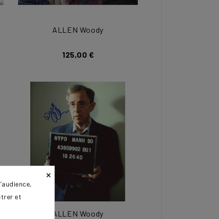
ALLEN Woody
125,00 €
×
’audience,
trer et
ALLEN Woody