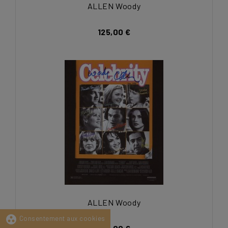
ALLEN Woody
125,00 €
ALLEN Woody
group_work
Consentement aux cookies