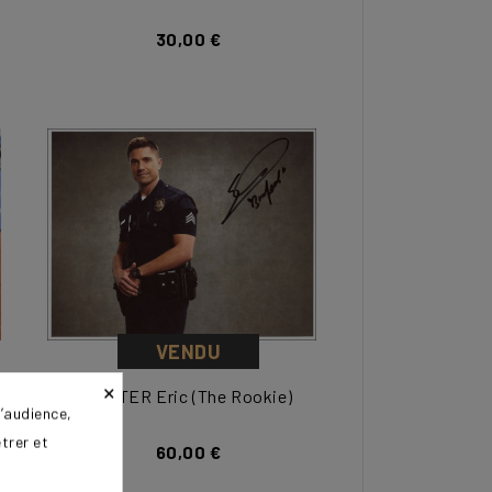
30,00 €
VENDU
×
WINTER Eric (The Rookie)
’audience,
trer et
60,00 €