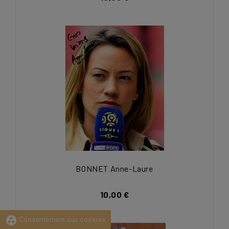
BONNET Anne-Laure
10,00 €
group_work
Consentement aux cookies