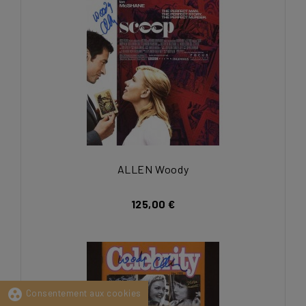
ALLEN Woody
125,00 €
group_work
Consentement aux cookies