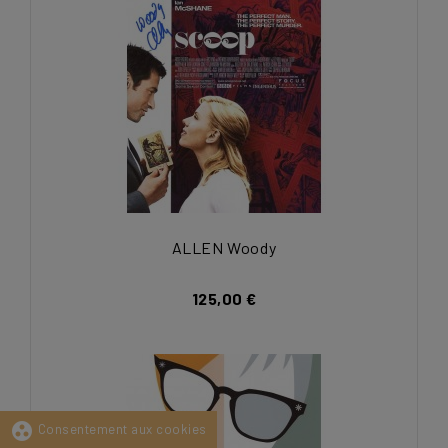
ALLEN Woody
125,00 €
group_work
Consentement aux cookies