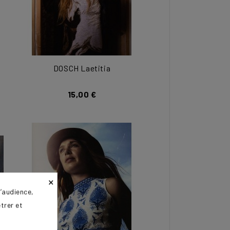
DOSCH Laetitia
15,00 €
×
’audience,
trer et