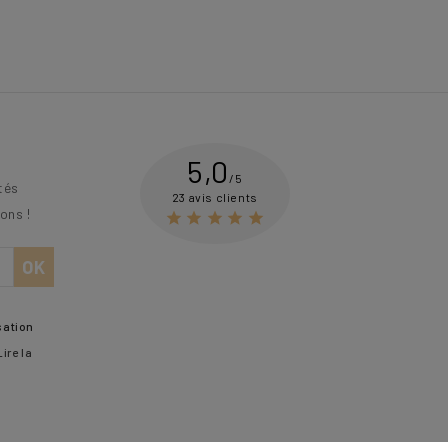
5,0
/5
tés
23 avis clients
ons !





sation
Lire la