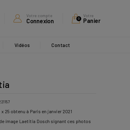
Votre
Votre compte
0
Panier
Connexion
Vidéos
Contact
tia
221157
x 25 obtenu à Paris en janvier
2021
de image Laetitia Dosch signant ces photos