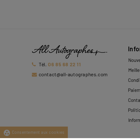
Inf
Nouve
Tél.
06 85 68 22 11
Meill
contact@all-autographes.com
Condi
Paiem
Conta
Politi
Infor
group_work
Consentement aux cookies