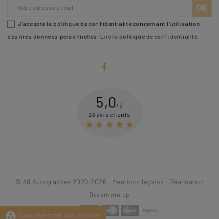
J'accepte la politique de confidentialité concernant l'utilisation
des mes données personnelles.
Lire la politique de confidentialité
.
5,0
/5
23 avis clients





© All Autographes 2020-2026 -
Mentions légales
- Réalisation
Dream me up
group_work
Consentement aux cookies