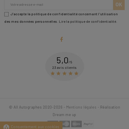
J'accepte la politique de confidentialité concernant l'utilisation
des mes données personnelles.
Lire la politique de confidentialité
.
5,0
/5
23 avis clients





© All Autographes 2020-2026 -
Mentions légales
- Réalisation
Dream me up
group_work
Consentement aux cookies