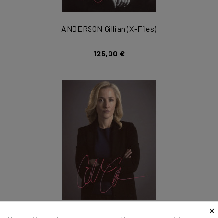
ANDERSON Gillian (X-Files)
125,00 €
×
ANDERSON Gillian