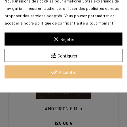
Nous utilisons des cookies pour améliorer votre expérience de
navigation, mesurer l’audience, diffuser des publicités et vous
125,00 €
proposer des services adaptés. Vous pouvez paramétrer et
accéder à notre politique de confidentialité à tout moment.
clear
Rejeter
tune
Configurer
done_all
Accepter
ANDERSON Gillian
125,00 €