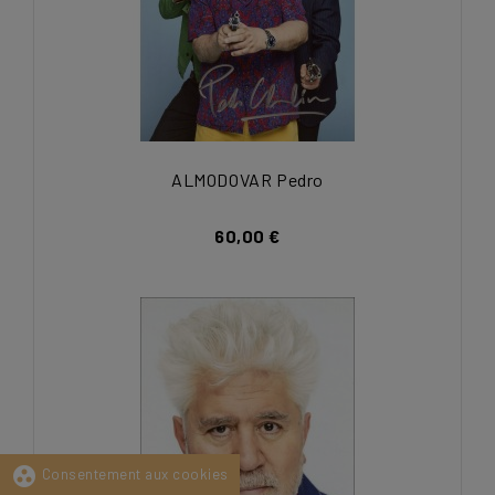
ALMODOVAR Pedro
60,00 €
group_work
Consentement aux cookies