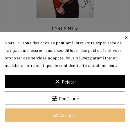
CYRUS Miley
×
Nous utilisons des cookies pour améliorer votre expérience de
300,00 €
navigation, mesurer l’audience, diffuser des publicités et vous
proposer des services adaptés. Vous pouvez paramétrer et
accéder à notre politique de confidentialité à tout moment.
clear
Rejeter
tune
Configurer
done_all
Accepter