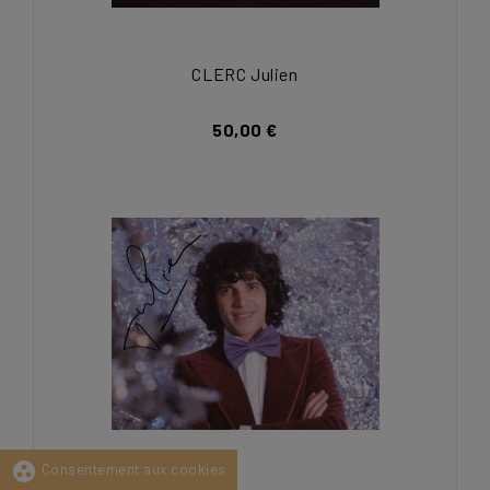
CLERC Julien
50,00 €
group_work
Consentement aux cookies