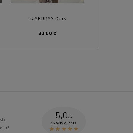
BOARDMAN Chris
30,00 €
5,0
/5
tés
23 avis clients
ons !




