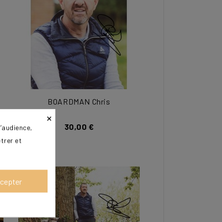
BOARDMAN Chris
×
30,00 €
’audience,
trer et
cepter