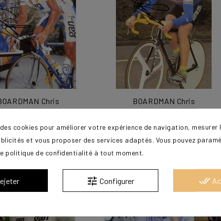
BOARDMAN Chris
BOARDMAN Chris
30,00 €
30,00 €
 des cookies pour améliorer votre expérience de navigation, mesurer l
ublicités et vous proposer des services adaptés. Vous pouvez paramé
e politique de confidentialité à tout moment.
tune
done_all
ejeter
Configurer
Ac