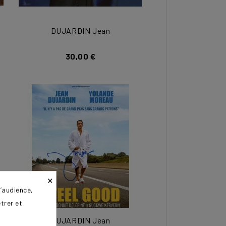
DUJARDIN Jean
30,00 €
×
’audience,
trer et
DUJARDIN Jean