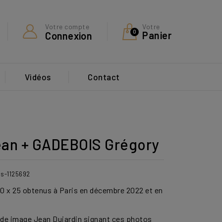
Votre
Votre compte
0
Panier
Connexion
Vidéos
Contact
an + GADEBOIS Grégory
is-1125692
0 x 25 obtenus à Paris en décembre 2022
et en
nde image Jean Dujardin signant ces photos