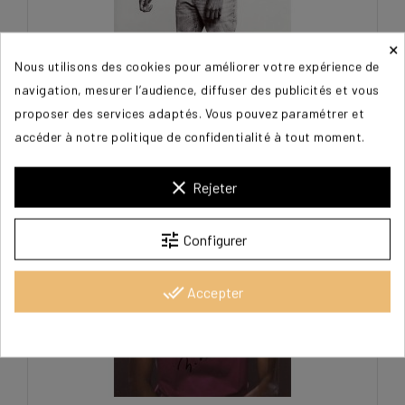
×
Nous utilisons des cookies pour améliorer votre expérience de
BARSHIM Mutaz Essa
navigation, mesurer l’audience, diffuser des publicités et vous
proposer des services adaptés. Vous pouvez paramétrer et
20,00 €
accéder à notre politique de confidentialité à tout moment.
clear
Rejeter
tune
Configurer
done_all
Accepter