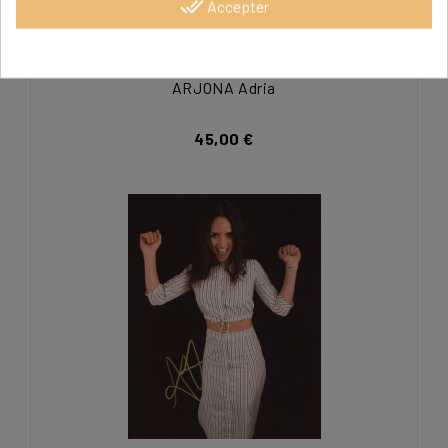
done_all
Accepter
ARJONA Adria
45,00 €