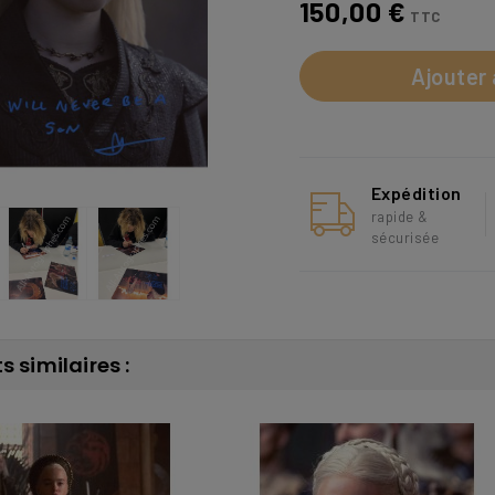
150,00 €
TTC
Ajouter 
Expédition
rapide &
sécurisée
s similaires :