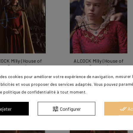
OCK Milly (House of
ALCOCK Milly (House of
Dragons)
Dragons)
80,00 €
80,00 €
 des cookies pour améliorer votre expérience de navigation, mesurer l
ublicités et vous proposer des services adaptés. Vous pouvez paramé
e politique de confidentialité à tout moment.
tune
done_all
ejeter
Configurer
Ac