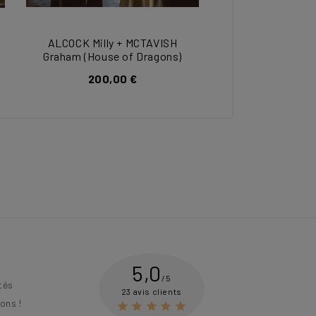
ALCOCK Milly + MCTAVISH
Graham (House of Dragons)
200,00 €
5,0
/5
tés
23 avis clients
ons !




