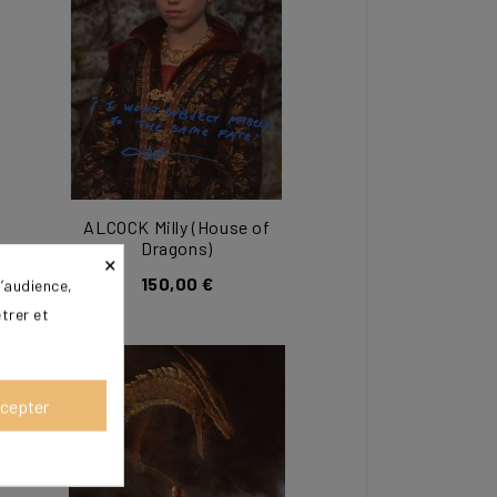
ALCOCK Milly (House of
Dragons)
×
150,00 €
’audience,
trer et
cepter