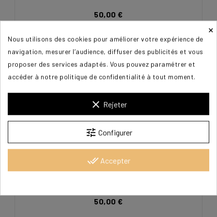
50,00 €
×
Nous utilisons des cookies pour améliorer votre expérience de
navigation, mesurer l’audience, diffuser des publicités et vous
proposer des services adaptés. Vous pouvez paramétrer et
accéder à notre politique de confidentialité à tout moment.
clear
Rejeter
tune
Configurer
done_all
Accepter
ARAMAYO Robert
50,00 €