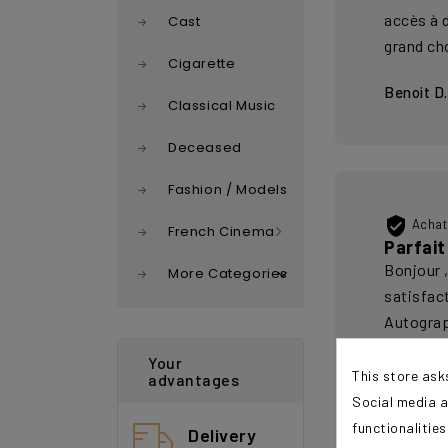
accès à 
Cast
grand ch
Cigarette
Benoit D.
Classical Music
Deceased
Fashion / Models

Achat 
French Cinema
Parfait
Bonjour 
More Categories
satisfact
Autograp
artistiqu
Your
Les phot
This store ask
advantages
ainsi que
Social media a
(même po
functionalitie
Delivery