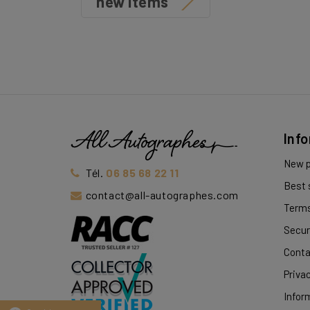
new items
Inf
New p
Tél.
06 85 68 22 11
Best 
contact@all-autographes.com
Terms
Secur
Conta
Privac
Infor