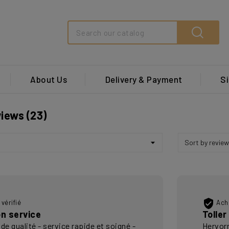
Search
About Us
Delivery & Payment
Si
views (23)

vérifié
Acha
n service
Toller
de qualité - service rapide et soigné -
Hervor