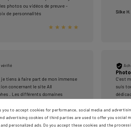
des photos ou vidéos de preuve -
Silke H.
oix de personnalités






vérifié
Acha
Photo
, je tiens à faire part de mon immense
C'est m
ion concernant le site All
suis to
hes . Les différents domaines
dédica
es des célébrités sont très variés .
Frédéri
ographies sont de très bonne qualité
s you to accept cookies for performance, social media and advertisi
 les signatures très bien conservées
nd advertising cookies of third parties are used to offer you social 
ur les plus anciennes) . Les
s and personalized ads. Do you accept these cookies and the process