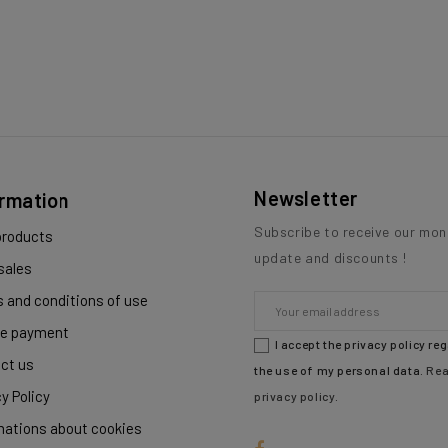
Newsletter
ormation
Subscribe to receive our mon
roducts
update and discounts !
sales
 and conditions of use
e payment
I accept the privacy policy re
ct us
the use of my personal data.
Rea
y Policy
privacy policy
.
mations about cookies