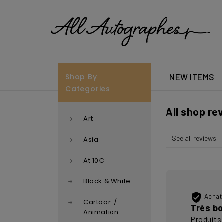
Shop By
NEW ITEMS
Categories
All shop re
Art
Asia
At 10€
Black & White

Achat 
Cartoon /
Très bo
Animation
Produits 