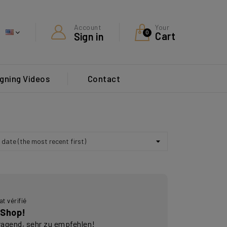
Your
Account
0
Cart
Sign in
gning Videos
Contact
t vérifié
 Shop!
ragend, sehr zu empfehlen!