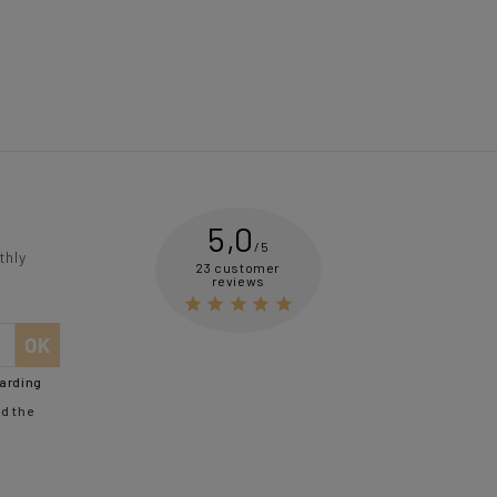
5,0
/5
thly
23 customer
reviews





garding
d the