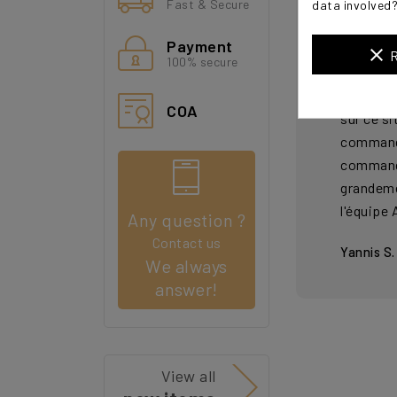
autograph
Fast & Secure
data involved
protégé a
Payment
(mentionn
clear
R
100% secure
signature
Autograp
COA
sur ce si
commande
commande
grandeme
l'équipe
Any question ?
Contact us
Yannis S.
We always
answer!
View all